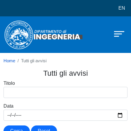
Dipartimento di Ingegneria
Salta al contenuto principale
EN
Home
Tutti gli avvisi
Tutti gli avvisi
Titolo
Data
Cerca
Reset