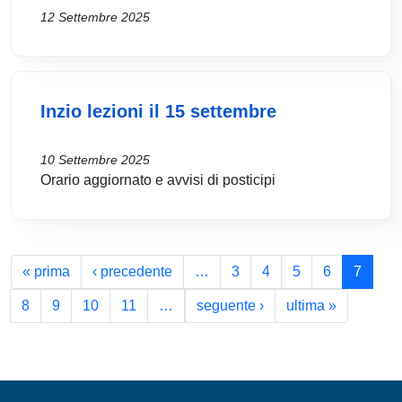
12 Settembre 2025
Inzio lezioni il 15 settembre
10 Settembre 2025
Orario aggiornato e avvisi di posticipi
Paginazione
Prima pagina
Pagina precedente
« prima
‹ precedente
…
3
4
5
6
7
Pagina successiva
Ultima pa
8
9
10
11
…
seguente ›
ultima »