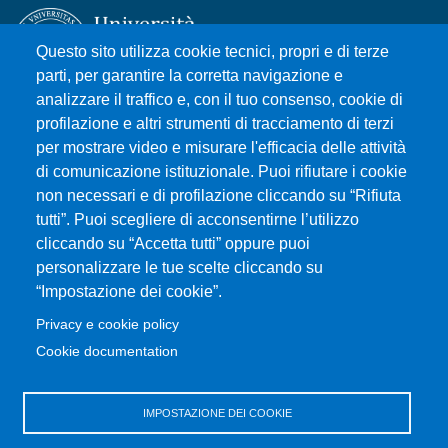
Questo sito utilizza cookie tecnici, propri e di terze
parti, per garantire la corretta navigazione e
analizzare il traffico e, con il tuo consenso, cookie di
Università degli Studi di Messina
profilazione e altri strumenti di tracciamento di terzi
Piazza Pugliatti, 1 - 98122 Messina
per mostrare video e misurare l'efficacia delle attività
Cod. Fiscale 80004070837
di comunicazione istituzionale. Puoi rifiutare i cookie
P.IVA 00724160833
non necessari e di profilazione cliccando su “Rifiuta
Centralino: 090 676 1
tutti”. Puoi scegliere di acconsentirne l’utilizzo
cliccando su “Accetta tutti” oppure puoi
MENÙ SOCIAL
personalizzare le tue scelte cliccando su
“Impostazione dei cookie”.
MENÙ FOOTER 1
Privacy e cookie policy
Accessibilità
Cookie documentation
Privacy e cookie policy
Mappa del sito
IMPOSTAZIONE DEI COOKIE
MENÙ FOOTER 2