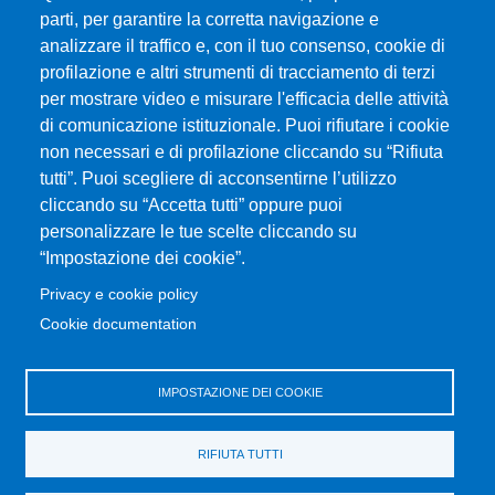
parti, per garantire la corretta navigazione e
analizzare il traffico e, con il tuo consenso, cookie di
Università degli Studi di Messina
profilazione e altri strumenti di tracciamento di terzi
Piazza Pugliatti, 1 - 98122 Messina
per mostrare video e misurare l'efficacia delle attività
Cod. Fiscale 80004070837
di comunicazione istituzionale. Puoi rifiutare i cookie
P.IVA 00724160833
non necessari e di profilazione cliccando su “Rifiuta
Centralino: 090 676 1
tutti”. Puoi scegliere di acconsentirne l’utilizzo
cliccando su “Accetta tutti” oppure puoi
MENÙ SOCIAL
personalizzare le tue scelte cliccando su
“Impostazione dei cookie”.
MENÙ FOOTER 1
Privacy e cookie policy
Accessibilità
Cookie documentation
Privacy e cookie policy
Mappa del sito
IMPOSTAZIONE DEI COOKIE
MENÙ FOOTER 2
Amministrazione trasparente
RIFIUTA TUTTI
Bandi e concorsi
Cambia idea sui cookie