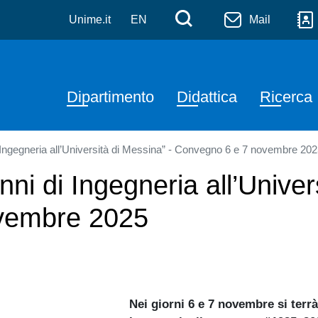
a
Salta al contenuto principale
Menù di serviz
Cerca
Unime.it
EN
Mail
Navigazione principale
Dipartimento
Didattica
Ricerca
 Ingegneria all’Università di Messina” - Convegno 6 e 7 novembre 20
i di Ingegneria all’Univer
vembre 2025
Nei giorni 6 e 7 novembre si terr