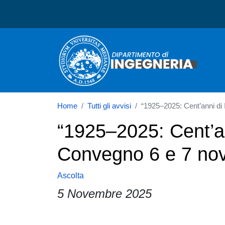
Dipartimento di Ingegneri
Home
Tutti gli avvisi
“1925–2025: Cent’anni di
“1925–2025: Cent’ann
Convegno 6 e 7 no
Ascolta
5 Novembre 2025
Paragrafo
Immagine