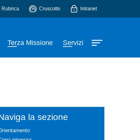
io
Rubrica
Cruscotto
Intranet
Terza Missione
Servizi
Naviga la sezione
Orientamento
Corsi intensivi