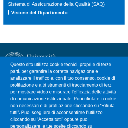
Sistema di Assicurazione della Qualità (SAQ)
Visione del Dipartimento
Questo sito utilizza cookie tecnici, propri e di terze
parti, per garantire la corretta navigazione e
analizzare il traffico e, con il tuo consenso, cookie di
Università degli Studi di Messina
profilazione e altri strumenti di tracciamento di terzi
Piazza Pugliatti, 1 - 98122 Messina
per mostrare video e misurare l'efficacia delle attività
Cod. Fiscale 80004070837
di comunicazione istituzionale. Puoi rifiutare i cookie
P.IVA 00724160833
non necessari e di profilazione cliccando su “Rifiuta
Centralino: 090 676 1
tutti”. Puoi scegliere di acconsentirne l’utilizzo
cliccando su “Accetta tutti” oppure puoi
MENÙ SOCIAL
personalizzare le tue scelte cliccando su