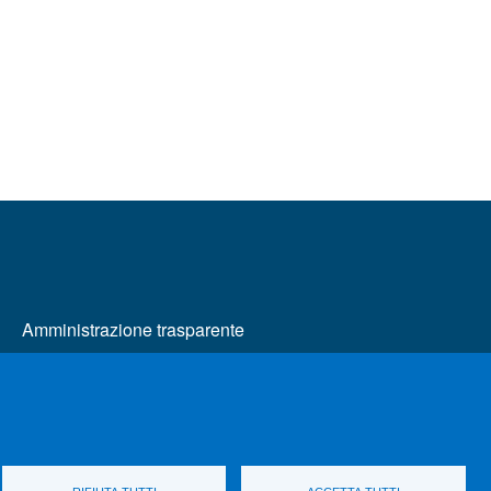
MENÙ FOOTER 2
Amministrazione trasparente
Bandi e concorsi
Cambia idea sui cookie