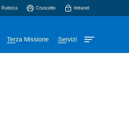
io
Rubrica
Cruscotto
Intranet
Terza Missione
Servizi