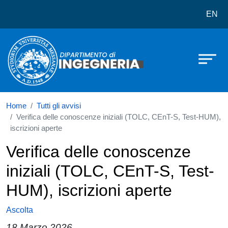
Dipartimento di Ingegneria
Salta al contenuto principale
EN
Home
Tutti gli avvisi
Verifica delle conoscenze iniziali (TOLC, CEnT-S, Test-HUM),
iscrizioni aperte
Verifica delle conoscenze
iniziali (TOLC, CEnT-S, Test-
HUM), iscrizioni aperte
Ascolta
18 Marzo 2026