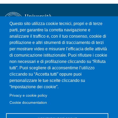
Questo sito utilizza cookie tecnici, propri e di terze
parti, per garantire la corretta navigazione e
analizzare il traffico e, con il tuo consenso, cookie di
Università degli Studi di Messina
profilazione e altri strumenti di tracciamento di terzi
Piazza Pugliatti, 1 - 98122 Messina
per mostrare video e misurare l'efficacia delle attività
Cod. Fiscale 80004070837
di comunicazione istituzionale. Puoi rifiutare i cookie
P.IVA 00724160833
non necessari e di profilazione cliccando su “Rifiuta
Centralino: 090 676 1
tutti”. Puoi scegliere di acconsentirne l’utilizzo
cliccando su “Accetta tutti” oppure puoi
MENÙ SOCIAL
personalizzare le tue scelte cliccando su
“Impostazione dei cookie”.
MENÙ FOOTER 1
Privacy e cookie policy
Accessibilità
Cookie documentation
Privacy e cookie policy
Mappa del sito