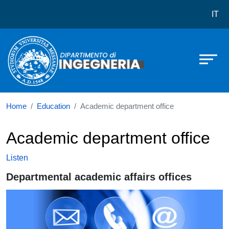
Dipartimento di Ingegneria
Skip to main content
IT
Home
Education
Academic department office
Academic department office
Listen
Departmental academic affairs offices
Immagine