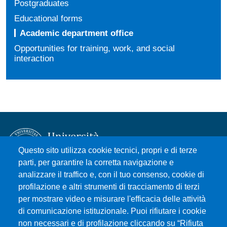
Postgraduates
Educational forms
Academic department office
Opportunities for training, work, and social
interaction
Questo sito utilizza cookie tecnici, propri e di terze
parti, per garantire la corretta navigazione e
analizzare il traffico e, con il tuo consenso, cookie di
Università degli Studi di Messina
profilazione e altri strumenti di tracciamento di terzi
Piazza Pugliatti, 1 - 98122 Messina
per mostrare video e misurare l'efficacia delle attività
Cod. Fiscale 80004070837
di comunicazione istituzionale. Puoi rifiutare i cookie
P.IVA 00724160833
non necessari e di profilazione cliccando su “Rifiuta