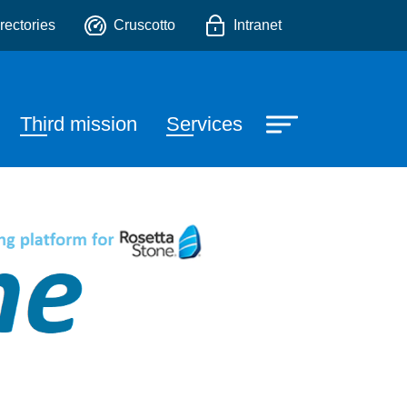
o
rectories
Cruscotto
Intranet
Third mission
Services