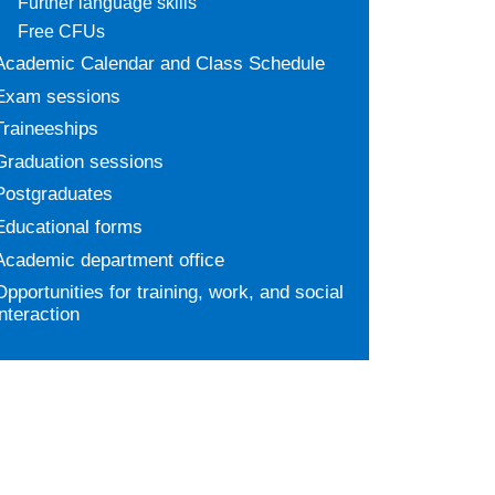
Further language skills
Free CFUs
Academic Calendar and Class Schedule
Exam sessions
Traineeships
Graduation sessions
Postgraduates
Educational forms
Academic department office
Opportunities for training, work, and social
interaction