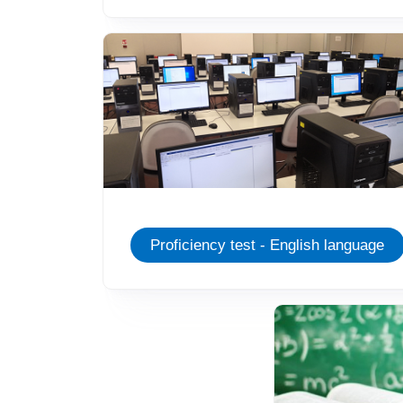
Immagine
Proficiency test - English language
Immagine