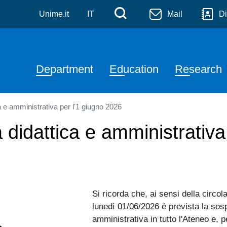
a
Skip to main content
Menù di servizi
Cerca
Unime.it
IT
Mail
Di
Navigazione principale
Department
Education
Research
a e amministrativa per l'1 giugno 2026
 didattica e amministrativa
Si ricorda che, ai sensi della circo
lunedì 01/06/2026 è prevista la sospe
amministrativa in tutto l'Ateneo e, p