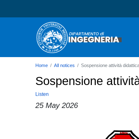
Dipartimento di Ingegneri
Home
All notices
Sospensione attività didattic
Sospensione attività
Listen
25 May 2026
Paragrafo
Immagine